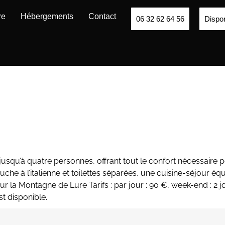
re
Hébergements
Contact
06 32 62 64 56
Dispon
r jusqu’à quatre personnes, offrant tout le confort nécessair
che à l’italienne et toilettes séparées, une cuisine-séjour éq
r la Montagne de Lure Tarifs : par jour : 90 €, week-end : 2
st disponible.