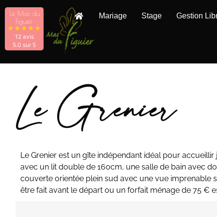
Le Mas du
Mariage
Stage
Gestion Lib
Figuier
★
★
★
★
★
12 avis
5.0 sur 5
Le Grenier
Le Grenier est un gîte indépendant idéal pour accueilli
avec un lit double de 160cm, une salle de bain avec dou
couverte orientée plein sud avec une vue imprenable su
être fait avant le départ ou un forfait ménage de 75 € e