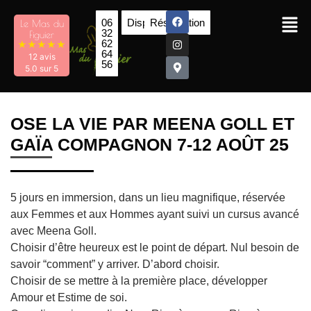
06
Disponibilités
Réservation
Le Mas du
32
Figuier
62
★
★
★
★
★
64
12 avis
56
5.0 sur 5
OSE LA VIE PAR MEENA GOLL ET
GAÏA COMPAGNON 7-12 AOÛT 25
5 jours en immersion, dans un lieu magnifique, réservée
aux Femmes et aux Hommes ayant suivi un cursus avancé
avec Meena Goll.
Choisir d’être heureux est le point de départ. Nul besoin de
savoir “comment” y arriver. D’abord choisir.
Choisir de se mettre à la première place, développer
Amour et Estime de soi.