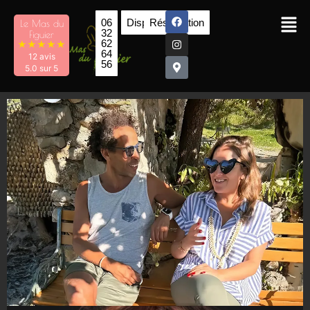
06
Disponibilités
Réservation
Le Mas du
32
Figuier
62
★
★
★
★
★
64
12 avis
56
5.0 sur 5