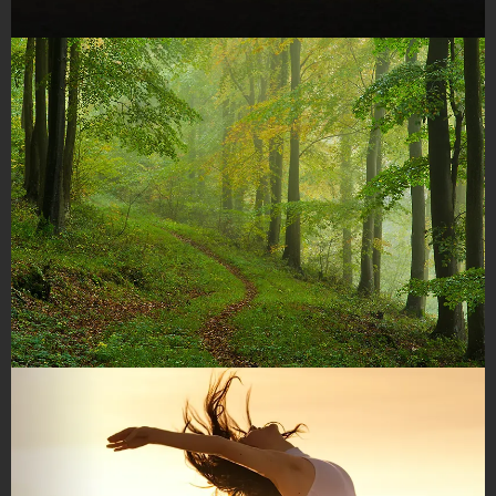
Stage de Tantra par Valérie Rouiller-
Roche et Jean Paul Iva 11-14 Juillet
2024
Chemin d'évolution par le toucher MJo
Dreyer Janvier et Avril 24