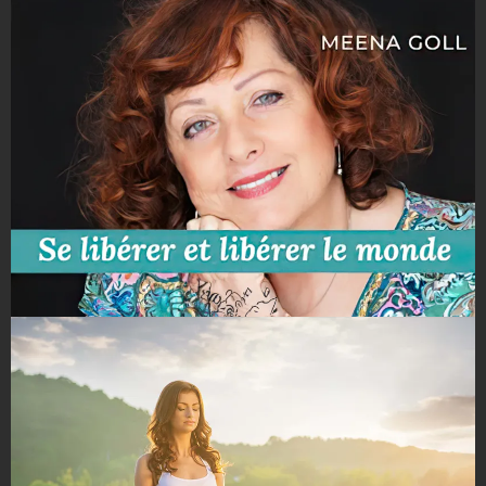
Constellations et Yoga par Moussa
Mokraoui et Joanne Dakessian 24-26
Mai 24
Ose la vie par Meena Goll et Gaïa
Compagnon Juillet 2024