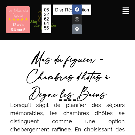
06
Disponibilités
Réservation
Le Mas du
32
Figuier
62
★
★
★
★
★
64
12 avis
56
5.0 sur 5
Mas du figuier -
Chambres d'hôtes à
Digne les Bains
Lorsqu’il s’agit de planifier des séjours
mémorables, les chambres d’hôtes se
distinguent comme une option
d’hébergement raffinée. En choisissant des