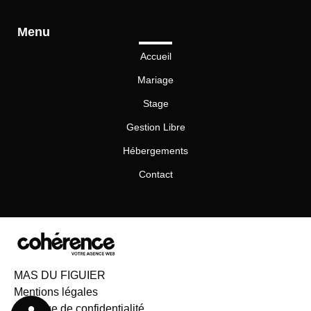
Chambres d’hôtes Bouc-Bel-Air
Chambres d’hôtes Brignoles
Chambres d’hôtes Cavaillon
Menu
Chambres d’hôtes Digne les Bains
Chambres d’hôtes Gap
Accueil
Chambres d’hôtes Pertuis
Chambres d’hôtes Saint-Maximin
Mariage
Chambres d’hôtes Salon-de-Provence
Chambres d’hôtes Sisteron
Stage
Gestion Libre
Hébergements
Contact
MAS DU FIGUIER
Mentions légales
Politique de confidentialité