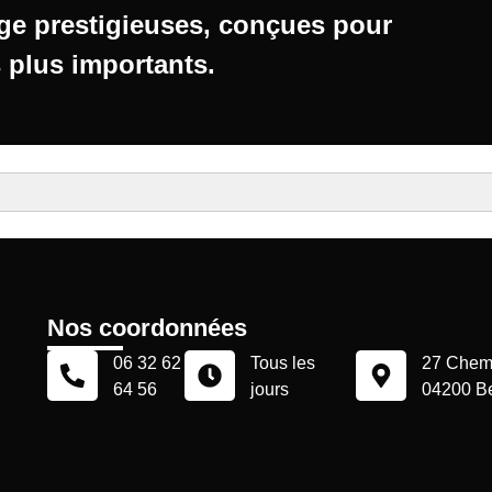
age
prestigieuses, conçues pour
 plus importants.
Nos coordonnées
06 32 62
Tous les
27 Chemi
64 56
jours
04200 B