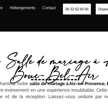
re
Hébergements
Contact
06 32 62 64 56
Dispon
 Salle de mariage à
Bouc-Bel-Air
hanteur, notre
salle de mariage
à Aix-en-Provence, 
re événement en une expérience inoubliable. Cette
et de la réception. Laissez-vous séduire par not