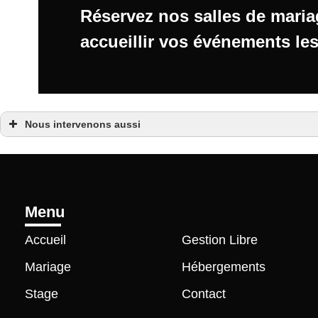
Réservez nos
salles de mari
accueillir vos événements les
Nous intervenons aussi
Salle de mariage
Salle de mariage Aix-en-Provence
Salle de mariage Bouc-Bel-Air
Salle de mariage Brignoles
Salle de mariage Cavaillon
Salle de mariage Digne les Bains
Salle de mariage Gap
Menu
Salle de mariage Pertuis
Salle de mariage Saint-Maximin
Accueil
Gestion Libre
Salle de mariage Salon-de-Provence
Salle de mariage Sisteron
Mariage
Hébergements
Stage
Contact