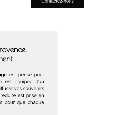
Contactez-nous
rovence,
ment
age
est pensé pour
le est équipée d’un
ffuser vos souvenirs
réduite est prise en
s pour que chaque