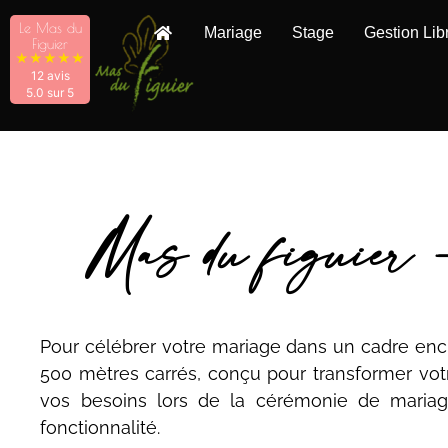
Le Mas du
Mariage
Stage
Gestion Lib
Figuier
★
★
★
★
★
12 avis
5.0 sur 5
Mas du figuier -
Pour célébrer votre mariage dans un cadre enc
500 mètres carrés, conçu pour transformer vot
vos besoins lors de la cérémonie de mariage 
fonctionnalité.